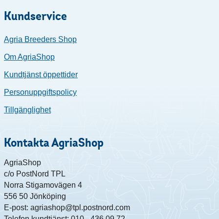
Kundservice
Agria Breeders Shop
Om AgriaShop
Kundtjänst öppettider
Personuppgiftspolicy
Tillgänglighet
Kontakta AgriaShop
AgriaShop
c/o PostNord TPL
Norra Stigamovägen 4
556 50 Jönköping
E-post: agriashop@tpl.postnord.com
Telefon kundtjänst: 010 - 436 09 72