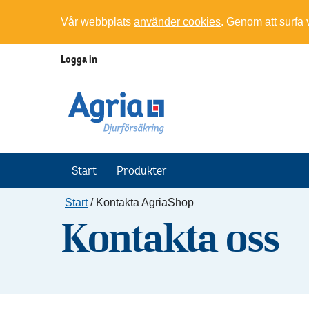
Vår webbplats
använder cookies
. Genom att surfa
Logga in
Start
Produkter
Start
/
Kontakta AgriaShop
Kontakta oss