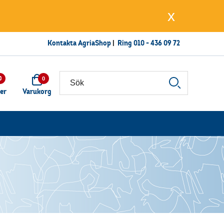
x
Kontakta AgriaShop
|
Ring
010 - 436 09 72
0
0
ter
Varukorg