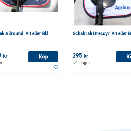
k Allround, Vit eller Blå
Schabrak Dressyr, Vit eller B
9
295
Köp
K
kr
kr