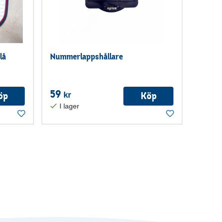
lå
Nummerlappshållare
59
öp
Köp
kr