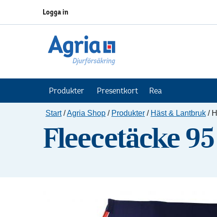
Logga in
Produkter
Presentkort
Rea
Start
/
Agria Shop
/
Produkter
/
Häst & Lantbruk
/
H
Fleecetäcke 9