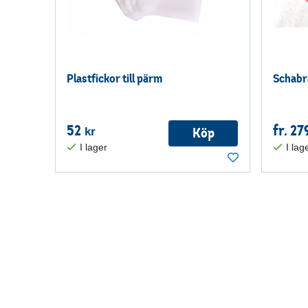
Plastfickor till pärm
Schabra
52
fr. 27
Köp
kr