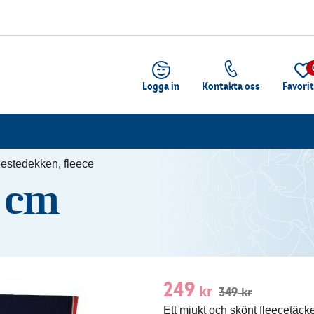
Logga in
Kontakta oss
Favori
estedekken, fleece
5 cm
249
kr
349
kr
Ett mjukt och skönt fleecetäcke 