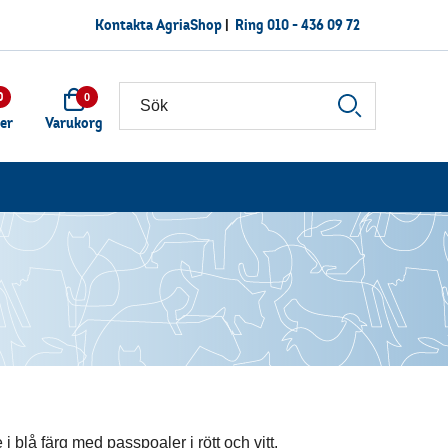
Kontakta AgriaShop
|
Ring
010 - 436 09 72
0
0
ter
Varukorg
i blå färg med passpoaler i rött och vitt.