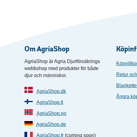
Om AgriaShop
Köpin
AgriaShop är Agria Djurförsäkrings
Köpvillko
webbshop med produkter för både
Retur och
djur och människor.
Blankette
AgriaShop.dk
Ångra kö
AgriaShop.fi
AgriaShop.no
AgriaShop.de
AgriaShop.fr
(coming soon)