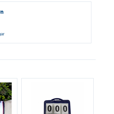
on
gar