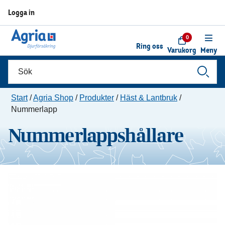
Logga in
0
Ring oss
Varukorg
Meny
Start
/
Agria Shop
/
Produkter
/
Häst & Lantbruk
/
Nummerlapp
Nummerlappshållare