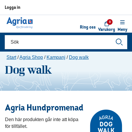
Logga in
0
Ring oss
Varukorg
Meny
Start
/
Agria Shop
/
Kampanj
/
Dog walk
Dog walk
Agria Hundpromenad
Den här produkten går inte att köpa
för tillfället.