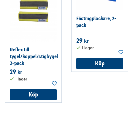
Fästingplockare, 2-
pack
29
kr
Reflex till
tygel/koppel/stigbygel
Köp
2-pack
29
kr
Köp