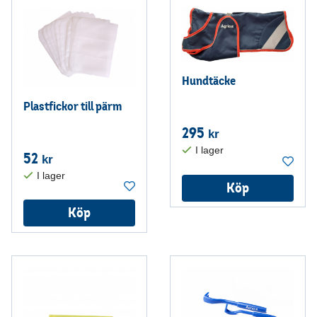
Hundtäcke
Plastfickor till pärm
295
kr
52
kr
Köp
Köp