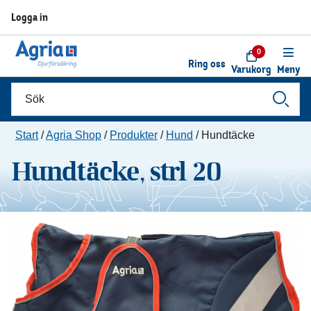
Logga in
0
Ring oss
Varukorg
Meny
Start
/
Agria Shop
/
Produkter
/
Hund
/
Hundtäcke
Hundtäcke, strl 20