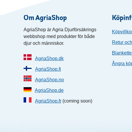
Om AgriaShop
Köpin
AgriaShop är Agria Djurförsäkrings
Köpvillko
webbshop med produkter för både
Retur och
djur och människor.
Blankette
AgriaShop.dk
Ångra kö
AgriaShop.fi
AgriaShop.no
AgriaShop.de
AgriaShop.fr
(coming soon)