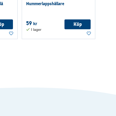
lå
Nummerlappshållare
59
öp
Köp
kr