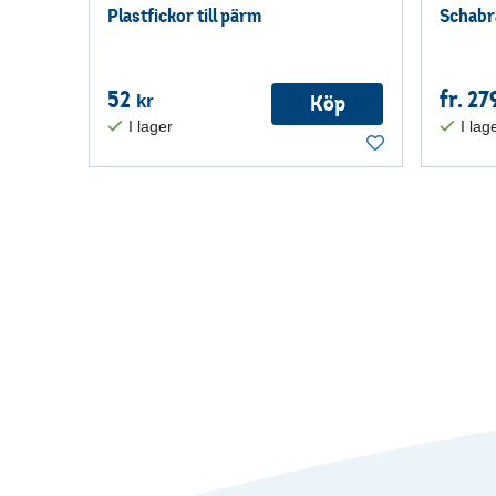
Plastfickor till pärm
Schabra
52
fr. 27
Köp
kr