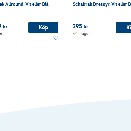
k Allround, Vit eller Blå
Schabrak Dressyr, Vit eller B
9
295
Köp
K
kr
kr