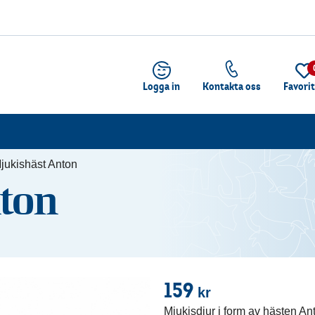
Logga in
Kontakta oss
Favori
jukishäst Anton
nton
159
kr
Mjukisdjur i form av hästen An