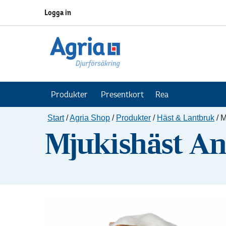
Logga in
Produkter
Presentkort
Rea
Start
/
Agria Shop
/
Produkter
/
Häst & Lantbruk
/
M
Mjukishäst A