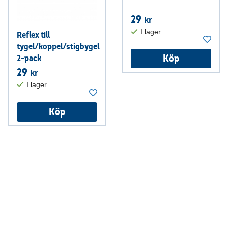
29
kr
Reflex till
tygel/koppel/stigbygel
Köp
2-pack
29
kr
Köp