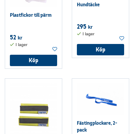
Hundtäcke
Plastfickor till pärm
295
kr
52
kr
Köp
Köp
Fästingplockare, 2-
pack