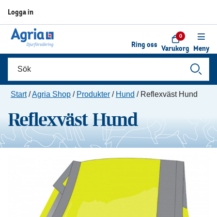
Logga in
0
Ring oss
Varukorg
Meny
Start
/
Agria Shop
/
Produkter
/
Hund
/
Reflexväst Hund
Reflexväst Hund