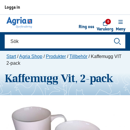
Logga in
0
Ring oss
Varukorg
Meny
Start
/
Agria Shop
/
Produkter
/
Tillbehör
/
Kaffemugg VIT
2-pack
Kaffemugg Vit, 2-pack