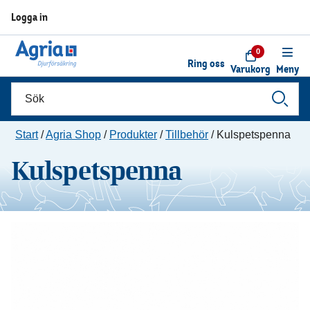
Logga in
0
Ring oss
Varukorg
Meny
Start
/
Agria Shop
/
Produkter
/
Tillbehör
/
Kulspetspenna
Kulspetspenna