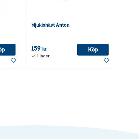
Mjukishäst Anton
159
öp
Köp
kr