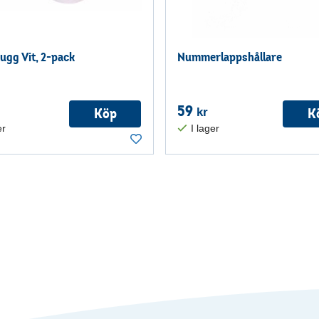
ugg Vit, 2-pack
Nummerlappshållare
59
Köp
K
kr