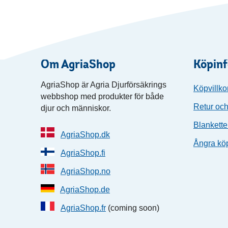
Om AgriaShop
Köpin
AgriaShop är Agria Djurförsäkrings
Köpvillko
webbshop med produkter för både
Retur och
djur och människor.
Blankette
AgriaShop.dk
Ångra kö
AgriaShop.fi
AgriaShop.no
AgriaShop.de
AgriaShop.fr
(coming soon)