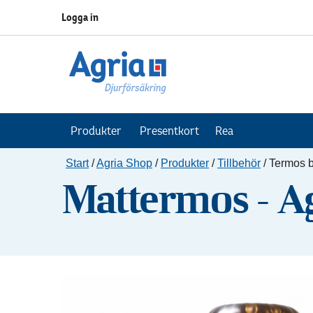
Logga in
Produkter
Presentkort
Rea
Start
/
Agria Shop
/
Produkter
/
Tillbehör
/
Termos b
Mattermos - A