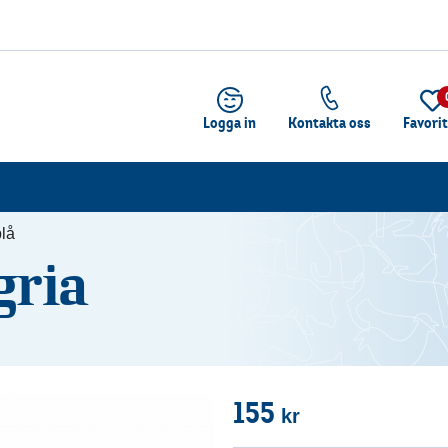
Logga in
Kontakta oss
Favori
lå
gria
155
kr