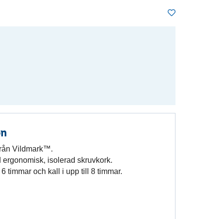
on
från Vildmark™.
med ergonomisk, isolerad skruvkork.
 6 timmar och kall i upp till 8 timmar.